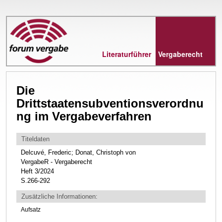
Direkt
zum
Inhalt
Literaturführer
Vergaberecht
Die
Drittstaatensubventionsverordnu
ng im Vergabeverfahren
Titeldaten
Delcuvé, Frederic; Donat, Christoph von
VergabeR - Vergaberecht
Heft 3/2024
S.266-292
Zusätzliche Informationen:
Aufsatz