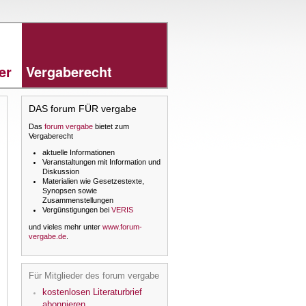
rer
Vergaberecht
DAS forum FÜR vergabe
Das
forum vergabe
bietet zum
Vergaberecht
aktuelle Informationen
Veranstaltungen mit Information und
Diskussion
Materialien wie Gesetzestexte,
Synopsen sowie
Zusammenstellungen
Vergünstigungen bei
VERIS
und vieles mehr unter
www.forum-
vergabe.de
.
Für Mitglieder des forum vergabe
kostenlosen Literaturbrief
abonnieren