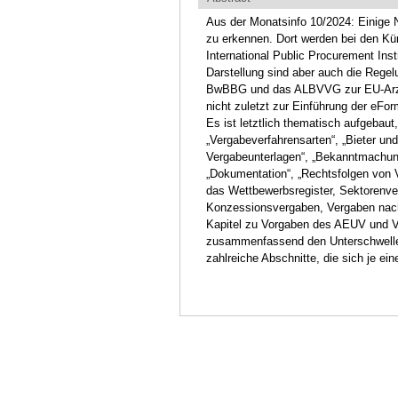
Aus der Monatsinfo 10/2024: Einige
zu erkennen. Dort werden bei den Kür
International Public Procurement Ins
Darstellung sind aber auch die Rege
BwBBG und das ALBVVG zur EU-Arznei
nicht zuletzt zur Einführung der eFo
Es ist letztlich thematisch aufgebaut
„Vergabeverfahrensarten“, „Bieter u
Vergabeunterlagen“, „Bekanntmachun
„Dokumentation“, „Rechtsfolgen von 
das Wettbewerbsregister, Sektorenve
Konzessionsvergaben, Vergaben nac
Kapitel zu Vorgaben des AEUV und Ve
zusammenfassend den Unterschwellen
zahlreiche Abschnitte, die sich je 