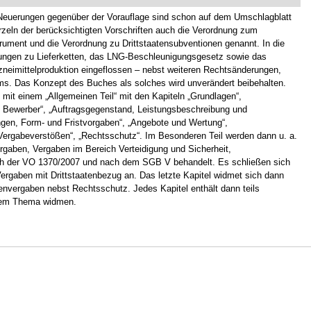
 Neuerungen gegenüber der Vorauflage sind schon auf dem Umschlagblatt
zeln der berücksichtigten Vorschriften auch die Verordnung zum
trument und die Verordnung zu Drittstaatensubventionen genannt. In die
lungen zu Lieferketten, das LNG-Beschleunigungsgesetz sowie das
mittelproduktion eingeflossen – nebst weiteren Rechtsänderungen,
rms. Das Konzept des Buches als solches wird unverändert beibehalten.
, mit einem „Allgemeinen Teil“ mit den Kapiteln „Grundlagen“,
nd Bewerber“, „Auftragsgegenstand, Leistungsbeschreibung und
gen, Form- und Fristvorgaben“, „Angebote und Wertung“,
Vergabeverstößen“, „Rechtsschutz“. Im Besonderen Teil werden dann u. a.
rgaben, Vergaben im Bereich Verteidigung und Sicherheit,
h der VO 1370/2007 und nach dem SGB V behandelt. Es schließen sich
rgaben mit Drittstaatenbezug an. Das letzte Kapitel widmet sich dann
vergaben nebst Rechtsschutz. Jedes Kapitel enthält dann teils
einem Thema widmen.