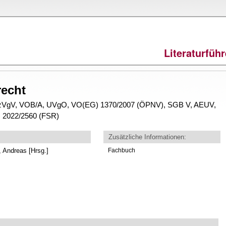
Direkt
zum
Inhalt
Literaturfüh
echt
zVgV, VOB/A, UVgO, VO(EG) 1370/2007 (ÖPNV), SGB V, AEUV,
) 2022/2560 (FSR)
Zusätzliche Informationen:
 Andreas [Hrsg.]
Fachbuch