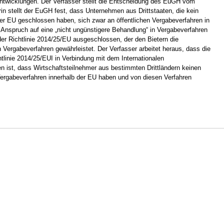
 Entwicklungen. Der Verfasser stellt die Entscheidung des EuGH vom
rin stellt der EuGH fest, dass Unternehmen aus Drittstaaten, die kein
er EU geschlossen haben, sich zwar an öffentlichen Vergabeverfahren in
n Anspruch auf eine „nicht ungünstigere Behandlung“ in Vergabeverfahren
er Richtlinie 2014/25/EU ausgeschlossen, der den Bietern die
Vergabeverfahren gewährleistet. Der Verfasser arbeitet heraus, dass die
linie 2014/25/EUI in Verbindung mit dem Internationalen
n ist, dass Wirtschaftsteilnehmer aus bestimmten Drittländern keinen
Vergabeverfahren innerhalb der EU haben und von diesen Verfahren