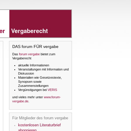
rer
Vergaberecht
DAS forum FÜR vergabe
Das
forum vergabe
bietet zum
Vergaberecht
aktuelle Informationen
Veranstaltungen mit Information und
Diskussion
Materialien wie Gesetzestexte,
Synopsen sowie
Zusammenstellungen
Vergünstigungen bei
VERIS
und vieles mehr unter
www.forum-
vergabe.de
.
Für Mitglieder des forum vergabe
kostenlosen Literaturbrief
abonnieren