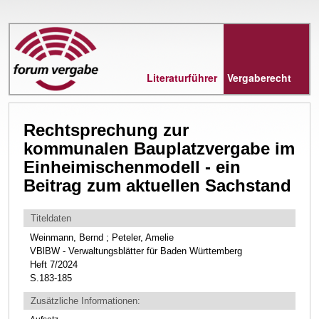
Direkt
zum
Inhalt
Literaturführer
Vergaberecht
Rechtsprechung zur
kommunalen Bauplatzvergabe im
Einheimischenmodell - ein
Beitrag zum aktuellen Sachstand
Titeldaten
Weinmann, Bernd ; Peteler, Amelie
VBlBW - Verwaltungsblätter für Baden Württemberg
Heft 7/2024
S.183-185
Zusätzliche Informationen: