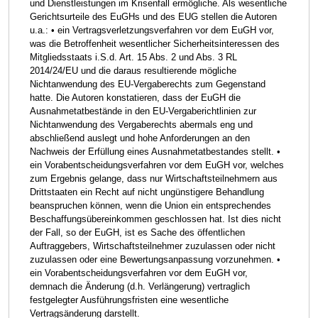
und Dienstleistungen im Krisenfall ermögliche. Als wesentliche
Gerichtsurteile des EuGHs und des EUG stellen die Autoren
u.a.: • ein Vertragsverletzungsverfahren vor dem EuGH vor,
was die Betroffenheit wesentlicher Sicherheitsinteressen des
Mitgliedsstaats i.S.d. Art. 15 Abs. 2 und Abs. 3 RL
2014/24/EU und die daraus resultierende mögliche
Nichtanwendung des EU-Vergaberechts zum Gegenstand
hatte. Die Autoren konstatieren, dass der EuGH die
Ausnahmetatbestände in den EU-Vergaberichtlinien zur
Nichtanwendung des Vergaberechts abermals eng und
abschließend auslegt und hohe Anforderungen an den
Nachweis der Erfüllung eines Ausnahmetatbestandes stellt. •
ein Vorabentscheidungsverfahren vor dem EuGH vor, welches
zum Ergebnis gelange, dass nur Wirtschaftsteilnehmern aus
Drittstaaten ein Recht auf nicht ungünstigere Behandlung
beanspruchen können, wenn die Union ein entsprechendes
Beschaffungsübereinkommen geschlossen hat. Ist dies nicht
der Fall, so der EuGH, ist es Sache des öffentlichen
Auftraggebers, Wirtschaftsteilnehmer zuzulassen oder nicht
zuzulassen oder eine Bewertungsanpassung vorzunehmen. •
ein Vorabentscheidungsverfahren vor dem EuGH vor,
demnach die Änderung (d.h. Verlängerung) vertraglich
festgelegter Ausführungsfristen eine wesentliche
Vertragsänderung darstellt.