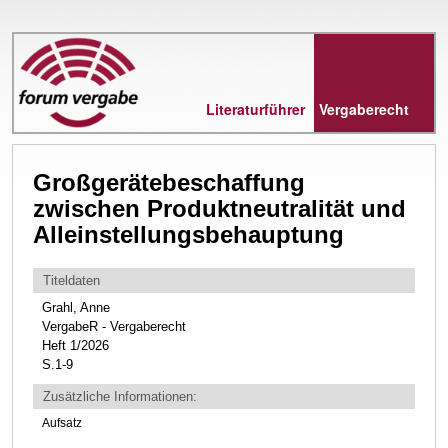
Direkt
zum
Inhalt
Literaturführer
Vergaberecht
Großgerätebeschaffung
zwischen Produktneutralität und
Alleinstellungsbehauptung
Titeldaten
Grahl, Anne
VergabeR - Vergaberecht
Heft 1/2026
S.1-9
Zusätzliche Informationen:
Aufsatz