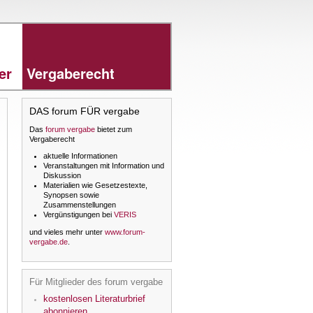
rer
Vergaberecht
DAS forum FÜR vergabe
Das
forum vergabe
bietet zum
Vergaberecht
aktuelle Informationen
Veranstaltungen mit Information und
Diskussion
Materialien wie Gesetzestexte,
Synopsen sowie
Zusammenstellungen
Vergünstigungen bei
VERIS
und vieles mehr unter
www.forum-
vergabe.de
.
Für Mitglieder des forum vergabe
kostenlosen Literaturbrief
abonnieren