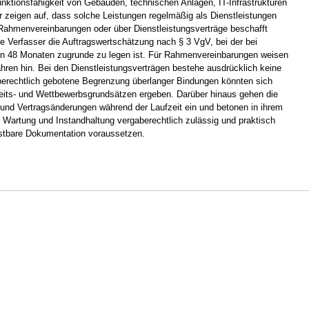
nktionsfähigkeit von Gebäuden, technischen Anlagen, IT-Infrastrukturen
 zeigen auf, dass solche Leistungen regelmäßig als Dienstleistungen
Rahmenvereinbarungen oder über Dienstleistungsverträge beschafft
 Verfasser die Auftragswertschätzung nach § 3 VgV, bei der bei
 von 48 Monaten zugrunde zu legen ist. Für Rahmenvereinbarungen weisen
ahren hin. Bei den Dienstleistungsverträgen bestehe ausdrücklich keine
aberechtlich gebotene Begrenzung überlanger Bindungen könnten sich
eits- und Wettbewerbsgrundsätzen ergeben. Darüber hinaus gehen die
 und Vertragsänderungen während der Laufzeit ein und betonen in ihrem
 Wartung und Instandhaltung vergaberechtlich zulässig und praktisch
astbare Dokumentation voraussetzen.