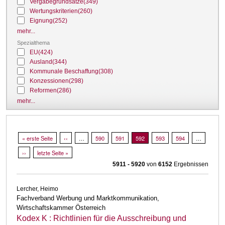
Vergabegrundsätze
(349)
Wertungskriterien
(260)
Eignung
(252)
mehr...
Spezialthema
EU
(424)
Ausland
(344)
Kommunale Beschaffung
(308)
Konzessionen
(298)
Reformen
(286)
mehr...
Seitennummerierung
Erste Seite
« erste Seite
Vorherige Seite
‹‹
…
Page
590
Page
591
Aktuelle Seite
592
Page
593
Page
594
…
Nächste Seite
››
Letzte Seite
letzte Seite »
5911 - 5920
von
6152
Ergebnissen
Lercher, Heimo
Fachverband Werbung und Marktkommunikation,
Wirtschaftskammer Österreich
Kodex K : Richtlinien für die Ausschreibung und