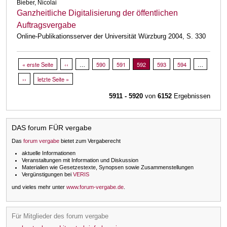
Bieber, Nicolai
Ganzheitliche Digitalisierung der öffentlichen
Auftragsvergabe
Online-Publikationsserver der Universität Würzburg 2004, S. 330
Seitennummerierung
Erste Seite
« erste Seite
Vorherige Seite
‹‹
…
Page
590
Page
591
Aktuelle Seite
592
Page
593
Page
594
…
Nächste Seite
››
Letzte Seite
letzte Seite »
5911 - 5920
von
6152
Ergebnissen
DAS forum FÜR vergabe
Das
forum vergabe
bietet zum Vergaberecht
aktuelle Informationen
Veranstaltungen mit Information und Diskussion
Materialien wie Gesetzestexte, Synopsen sowie Zusammenstellungen
Vergünstigungen bei
VERIS
und vieles mehr unter
www.forum-vergabe.de
.
Für Mitglieder des forum vergabe