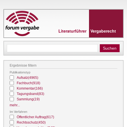
Direkt
zum
Inhalt
Literaturführer
Vergaberecht
Ergebnisse filtern
Publikationstyp
Aufsatz
(4965)
Fachbuch
(918)
Kommentar
(166)
Tagungsband
(83)
Sammlung
(19)
mehr...
Im Verfahren
Öffentlicher Auftrag
(617)
Rechtsschutz
(450)