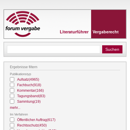
Direkt
zum
Inhalt
Literaturführer
Vergaberecht
Ergebnisse filtern
Publikationstyp
Aufsatz
(4965)
Fachbuch
(918)
Kommentar
(166)
Tagungsband
(83)
Sammlung
(19)
mehr...
Im Verfahren
Öffentlicher Auftrag
(617)
Rechtsschutz
(450)