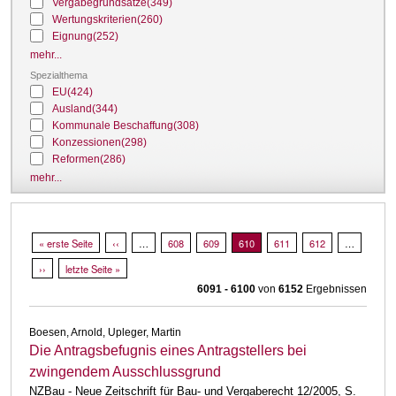
Vergabegrundsätze
(349)
Wertungskriterien
(260)
Eignung
(252)
mehr...
Spezialthema
EU
(424)
Ausland
(344)
Kommunale Beschaffung
(308)
Konzessionen
(298)
Reformen
(286)
mehr...
Seitennummerierung
Erste Seite
« erste Seite
Vorherige Seite
‹‹
…
Page
608
Page
609
Aktuelle Seite
610
Page
611
Page
612
…
Nächste Seite
››
Letzte Seite
letzte Seite »
6091 - 6100
von
6152
Ergebnissen
Boesen, Arnold, Upleger, Martin
Die Antragsbefugnis eines Antragstellers bei
zwingendem Ausschlussgrund
NZBau - Neue Zeitschrift für Bau- und Vergaberecht 12/2005, S.