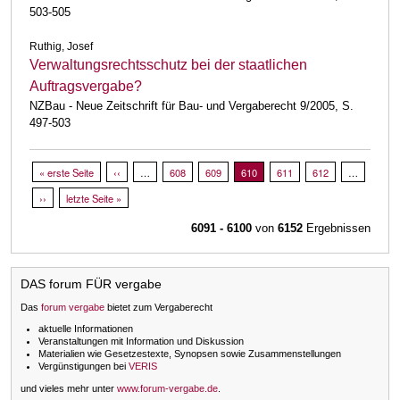
503-505
Ruthig, Josef
Verwaltungsrechtsschutz bei der staatlichen
Auftragsvergabe?
NZBau - Neue Zeitschrift für Bau- und Vergaberecht 9/2005, S.
497-503
Seitennummerierung
Erste Seite
« erste Seite
Vorherige Seite
‹‹
…
Page
608
Page
609
Aktuelle Seite
610
Page
611
Page
612
…
Nächste Seite
››
Letzte Seite
letzte Seite »
6091 - 6100
von
6152
Ergebnissen
DAS forum FÜR vergabe
Das
forum vergabe
bietet zum Vergaberecht
aktuelle Informationen
Veranstaltungen mit Information und Diskussion
Materialien wie Gesetzestexte, Synopsen sowie Zusammenstellungen
Vergünstigungen bei
VERIS
und vieles mehr unter
www.forum-vergabe.de
.